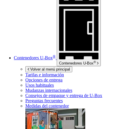
®
Contenedores
U-Box
®
Contenedores
U-Box
Volver al menú principal
Tarifas e información
Opciones de entrega
Usos habituales
Mudanzas internacionales
Consejos de empaque y entrega de
U-Box
Preguntas frecuentes
Medidas del contenedor