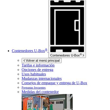
®
Contenedores
U-Box
®
Contenedores
U-Box
Volver al menú principal
Tarifas e información
Opciones de entrega
Usos habituales
Mudanzas internacionales
Consejos de empaque y entrega de
U-Box
Preguntas frecuentes
Medidas del contenedor