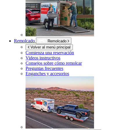
Remolcado
Remolcado
Volver al menú principal
Comienza una reservación
Videos instructivos
Consejos sobre cómo remolcar
Preguntas frecuentes
Enganches y accesorios