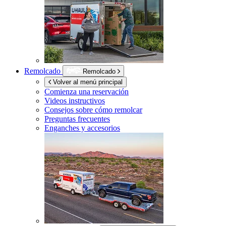
Remolcado
Remolcado
Volver al menú principal
Comienza una reservación
Videos instructivos
Consejos sobre cómo remolcar
Preguntas frecuentes
Enganches y accesorios