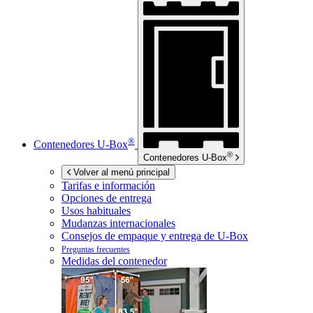
®
Contenedores
U-Box
®
Contenedores
U-Box
Volver al menú principal
Tarifas e información
Opciones de entrega
Usos habituales
Mudanzas internacionales
Consejos de empaque y entrega de
U-Box
Preguntas frecuentes
Medidas del contenedor