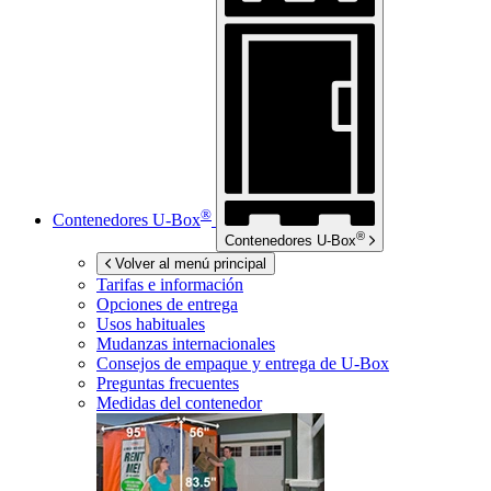
®
Contenedores
U-Box
®
Contenedores
U-Box
Volver al menú principal
Tarifas e información
Opciones de entrega
Usos habituales
Mudanzas internacionales
Consejos de empaque y entrega de
U-Box
Preguntas frecuentes
Medidas del contenedor