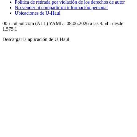
Política de retirada por violación de los derechos de autor
No vender ni compartir mi información personal
Ubicaciones de
U-Haul
005 - uhaul.com (ALL) YAML - 08.06.2026 a las 9.54 - desde
1.575.1
Descargar la aplicación de
U-Haul