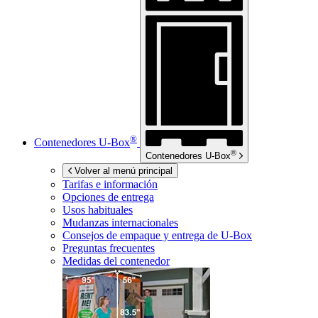
®
Contenedores
U-Box
®
Contenedores
U-Box
Volver al menú principal
Tarifas e información
Opciones de entrega
Usos habituales
Mudanzas internacionales
Consejos de empaque y entrega de
U-Box
Preguntas frecuentes
Medidas del contenedor