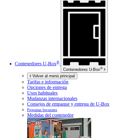
®
Contenedores
U-Box
®
Contenedores
U-Box
Volver al menú principal
Tarifas e información
Opciones de entrega
Usos habituales
Mudanzas internacionales
Consejos de empaque y entrega de
U-Box
Preguntas frecuentes
Medidas del contenedor