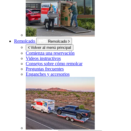
Remolcado
Remolcado
Volver al menú principal
Comienza una reservación
Videos instructivos
Consejos sobre cómo remolcar
Preguntas frecuentes
Enganches y accesorios