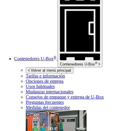
®
Contenedores
U-Box
®
Contenedores
U-Box
Volver al menú principal
Tarifas e información
Opciones de entrega
Usos habituales
Mudanzas internacionales
Consejos de empaque y entrega de
U-Box
Preguntas frecuentes
Medidas del contenedor