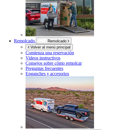
Remolcado
Remolcado
Volver al menú principal
Comienza una reservación
Videos instructivos
Consejos sobre cómo remolcar
Preguntas frecuentes
Enganches y accesorios