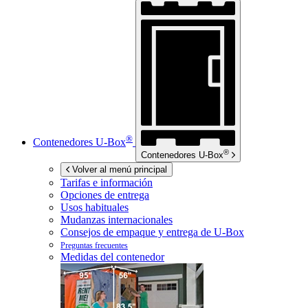
®
Contenedores
U-Box
®
Contenedores
U-Box
Volver al menú principal
Tarifas e información
Opciones de entrega
Usos habituales
Mudanzas internacionales
Consejos de empaque y entrega de
U-Box
Preguntas frecuentes
Medidas del contenedor