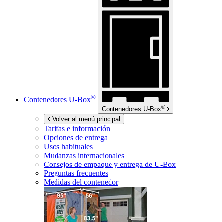
®
Contenedores
U-Box
®
Contenedores
U-Box
Volver al menú principal
Tarifas e información
Opciones de entrega
Usos habituales
Mudanzas internacionales
Consejos de empaque y entrega de
U-Box
Preguntas frecuentes
Medidas del contenedor