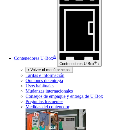
®
Contenedores
U-Box
®
Contenedores
U-Box
Volver al menú principal
Tarifas e información
Opciones de entrega
Usos habituales
Mudanzas internacionales
Consejos de empaque y entrega de
U-Box
Preguntas frecuentes
Medidas del contenedor