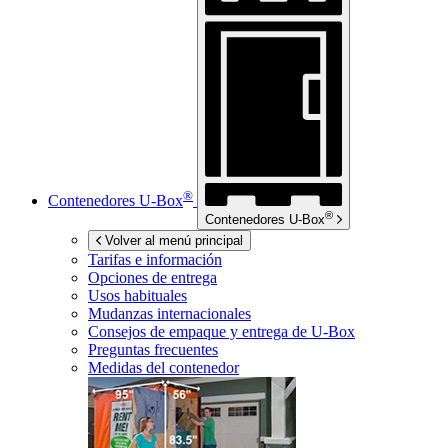
®
Contenedores
U-Box
®
Contenedores
U-Box
Volver al menú principal
Tarifas e información
Opciones de entrega
Usos habituales
Mudanzas internacionales
Consejos de empaque y entrega de
U-Box
Preguntas frecuentes
Medidas del contenedor