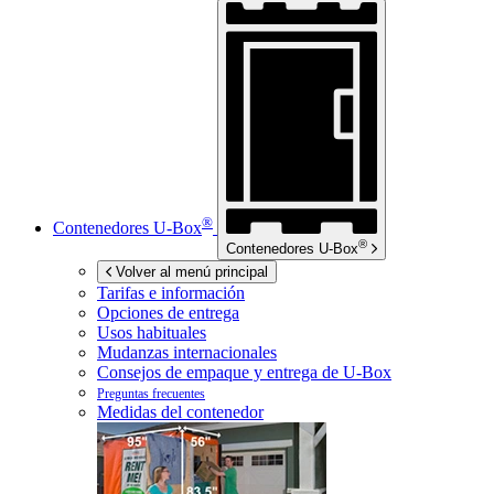
®
Contenedores
U-Box
®
Contenedores
U-Box
Volver al menú principal
Tarifas e información
Opciones de entrega
Usos habituales
Mudanzas internacionales
Consejos de empaque y entrega de
U-Box
Preguntas frecuentes
Medidas del contenedor