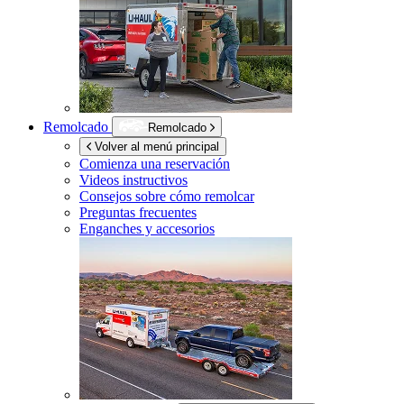
Remolcado
Remolcado
Volver al menú principal
Comienza una reservación
Videos instructivos
Consejos sobre cómo remolcar
Preguntas frecuentes
Enganches y accesorios