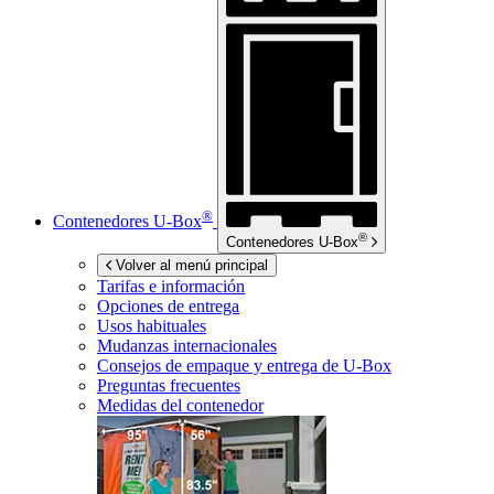
®
Contenedores
U-Box
®
Contenedores
U-Box
Volver al menú principal
Tarifas e información
Opciones de entrega
Usos habituales
Mudanzas internacionales
Consejos de empaque y entrega de
U-Box
Preguntas frecuentes
Medidas del contenedor