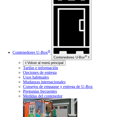
®
Contenedores
U-Box
®
Contenedores
U-Box
Volver al menú principal
Tarifas e información
Opciones de entrega
Usos habituales
Mudanzas internacionales
Consejos de empaque y entrega de
U-Box
Preguntas frecuentes
Medidas del contenedor