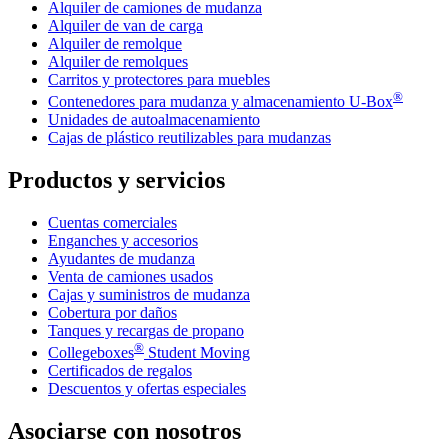
Alquiler de camiones de mudanza
Alquiler de van de carga
Alquiler de remolque
Alquiler de remolques
Carritos y protectores para muebles
®
Contenedores para mudanza y almacenamiento
U-Box
Unidades de autoalmacenamiento
Cajas de plástico reutilizables para mudanzas
Productos y servicios
Cuentas comerciales
Enganches y accesorios
Ayudantes de mudanza
Venta de camiones usados
Cajas y suministros de mudanza
Cobertura por daños
Tanques y recargas de propano
®
Collegeboxes
Student Moving
Certificados de regalos
Descuentos y ofertas especiales
Asociarse con nosotros