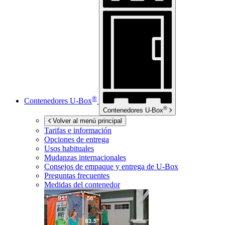
®
Contenedores
U-Box
®
Contenedores
U-Box
Volver al menú principal
Tarifas e información
Opciones de entrega
Usos habituales
Mudanzas internacionales
Consejos de empaque y entrega de
U-Box
Preguntas frecuentes
Medidas del contenedor