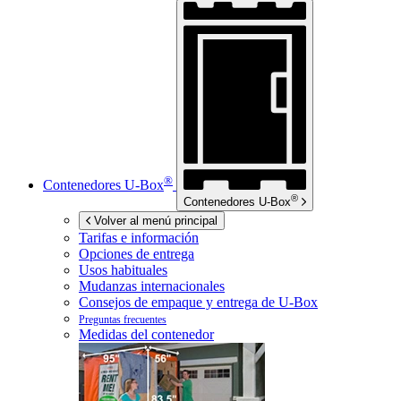
®
Contenedores
U-Box
®
Contenedores
U-Box
Volver al menú principal
Tarifas e información
Opciones de entrega
Usos habituales
Mudanzas internacionales
Consejos de empaque y entrega de
U-Box
Preguntas frecuentes
Medidas del contenedor