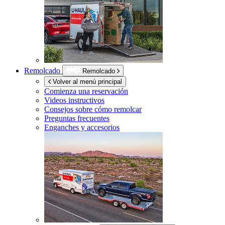
Remolcado
Remolcado
Volver al menú principal
Comienza una reservación
Videos instructivos
Consejos sobre cómo remolcar
Preguntas frecuentes
Enganches y accesorios