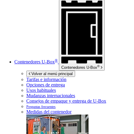
®
Contenedores
U-Box
®
Contenedores
U-Box
Volver al menú principal
Tarifas e información
Opciones de entrega
Usos habituales
Mudanzas internacionales
Consejos de empaque y entrega de
U-Box
Preguntas frecuentes
Medidas del contenedor