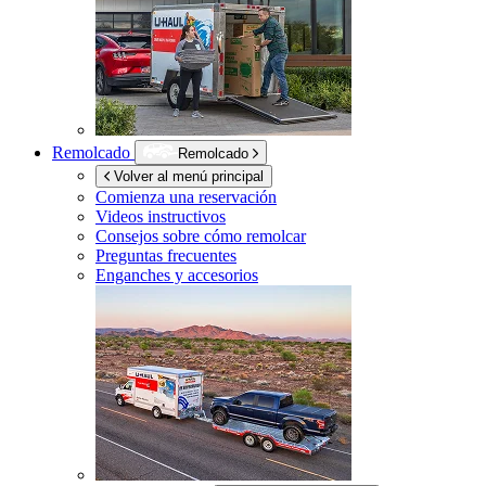
Remolcado
Remolcado
Volver al menú principal
Comienza una reservación
Videos instructivos
Consejos sobre cómo remolcar
Preguntas frecuentes
Enganches y accesorios