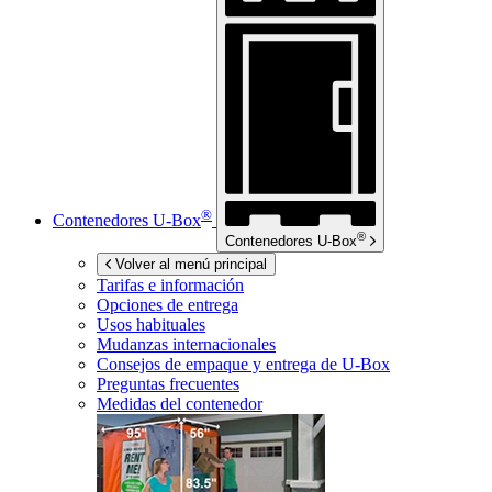
®
Contenedores
U-Box
®
Contenedores
U-Box
Volver al menú principal
Tarifas e información
Opciones de entrega
Usos habituales
Mudanzas internacionales
Consejos de empaque y entrega de
U-Box
Preguntas frecuentes
Medidas del contenedor