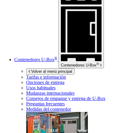
®
Contenedores
U-Box
®
Contenedores
U-Box
Volver al menú principal
Tarifas e información
Opciones de entrega
Usos habituales
Mudanzas internacionales
Consejos de empaque y entrega de
U-Box
Preguntas frecuentes
Medidas del contenedor