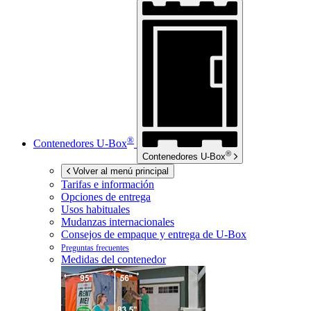
®
Contenedores
U-Box
®
Contenedores
U-Box
Volver al menú principal
Tarifas e información
Opciones de entrega
Usos habituales
Mudanzas internacionales
Consejos de empaque y entrega de
U-Box
Preguntas frecuentes
Medidas del contenedor