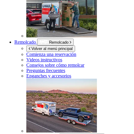
Remolcado
Remolcado
Volver al menú principal
Comienza una reservación
Videos instructivos
Consejos sobre cómo remolcar
Preguntas frecuentes
Enganches y accesorios