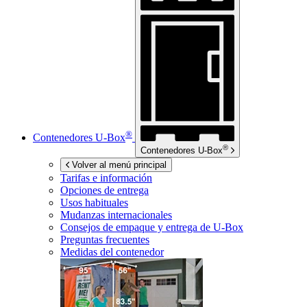
®
Contenedores
U-Box
®
Contenedores
U-Box
Volver al menú principal
Tarifas e información
Opciones de entrega
Usos habituales
Mudanzas internacionales
Consejos de empaque y entrega de
U-Box
Preguntas frecuentes
Medidas del contenedor