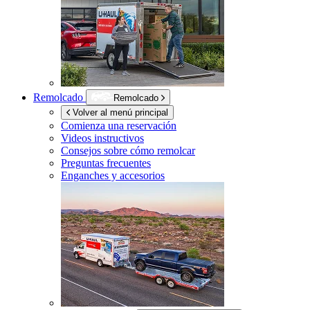
Remolcado
Remolcado
Volver al menú principal
Comienza una reservación
Videos instructivos
Consejos sobre cómo remolcar
Preguntas frecuentes
Enganches y accesorios