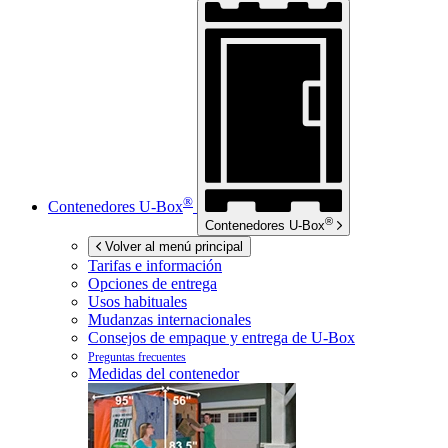
®
Contenedores
U-Box
®
Contenedores
U-Box
Volver al menú principal
Tarifas e información
Opciones de entrega
Usos habituales
Mudanzas internacionales
Consejos de empaque y entrega de
U-Box
Preguntas frecuentes
Medidas del contenedor