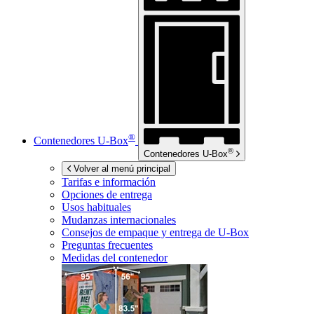
®
Contenedores
U-Box
®
Contenedores
U-Box
Volver al menú principal
Tarifas e información
Opciones de entrega
Usos habituales
Mudanzas internacionales
Consejos de empaque y entrega de
U-Box
Preguntas frecuentes
Medidas del contenedor