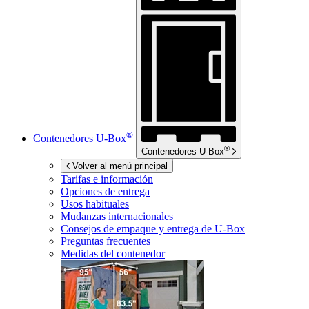
®
Contenedores
U-Box
®
Contenedores
U-Box
Volver al menú principal
Tarifas e información
Opciones de entrega
Usos habituales
Mudanzas internacionales
Consejos de empaque y entrega de
U-Box
Preguntas frecuentes
Medidas del contenedor