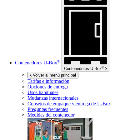
®
Contenedores
U-Box
®
Contenedores
U-Box
Volver al menú principal
Tarifas e información
Opciones de entrega
Usos habituales
Mudanzas internacionales
Consejos de empaque y entrega de
U-Box
Preguntas frecuentes
Medidas del contenedor