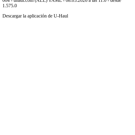
004 - uhaul.com (ALL) YAML - 08.05.2026 a las 11.0 - desde
1.575.0
Descargar la aplicación de
U-Haul