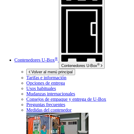
®
Contenedores
U-Box
®
Contenedores
U-Box
Volver al menú principal
Tarifas e información
Opciones de entrega
Usos habituales
Mudanzas internacionales
Consejos de empaque y entrega de
U-Box
Preguntas frecuentes
Medidas del contenedor