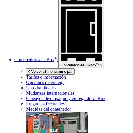
®
Contenedores
U-Box
®
Contenedores
U-Box
Volver al menú principal
Tarifas e información
Opciones de entrega
Usos habituales
Mudanzas internacionales
Consejos de empaque y entrega de
U-Box
Preguntas frecuentes
Medidas del contenedor