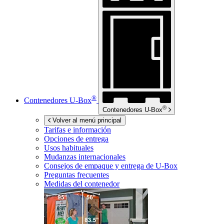
®
Contenedores
U-Box
®
Contenedores
U-Box
Volver al menú principal
Tarifas e información
Opciones de entrega
Usos habituales
Mudanzas internacionales
Consejos de empaque y entrega de
U-Box
Preguntas frecuentes
Medidas del contenedor