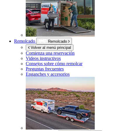
Remolcado
Remolcado
Volver al menú principal
Comienza una reservación
Videos instructivos
Consejos sobre cómo remolcar
Preguntas frecuentes
Enganches y accesorios