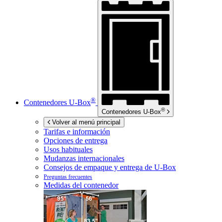
®
Contenedores
U-Box
®
Contenedores
U-Box
Volver al menú principal
Tarifas e información
Opciones de entrega
Usos habituales
Mudanzas internacionales
Consejos de empaque y entrega de
U-Box
Preguntas frecuentes
Medidas del contenedor