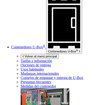
®
Contenedores
U-Box
®
Contenedores
U-Box
Volver al menú principal
Tarifas e información
Opciones de entrega
Usos habituales
Mudanzas internacionales
Consejos de empaque y entrega de
U-Box
Preguntas frecuentes
Medidas del contenedor