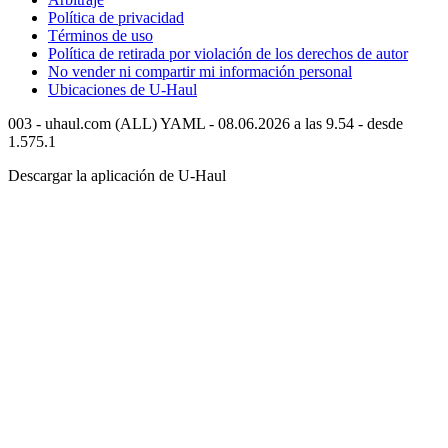
Política de privacidad
Términos de uso
Política de retirada por violación de los derechos de autor
No vender ni compartir mi información personal
Ubicaciones de
U-Haul
003 - uhaul.com (ALL) YAML - 08.06.2026 a las 9.54 - desde
1.575.1
Descargar la aplicación de
U-Haul