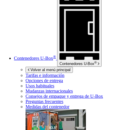
®
Contenedores
U-Box
®
Contenedores
U-Box
Volver al menú principal
Tarifas e información
Opciones de entrega
Usos habituales
Mudanzas internacionales
Consejos de empaque y entrega de
U-Box
Preguntas frecuentes
Medidas del contenedor