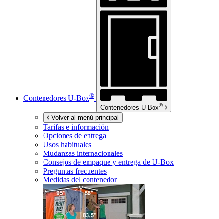
®
Contenedores
U-Box
®
Contenedores
U-Box
Volver al menú principal
Tarifas e información
Opciones de entrega
Usos habituales
Mudanzas internacionales
Consejos de empaque y entrega de
U-Box
Preguntas frecuentes
Medidas del contenedor