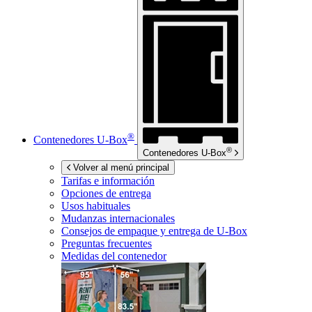
®
Contenedores
U-Box
®
Contenedores
U-Box
Volver al menú principal
Tarifas e información
Opciones de entrega
Usos habituales
Mudanzas internacionales
Consejos de empaque y entrega de
U-Box
Preguntas frecuentes
Medidas del contenedor