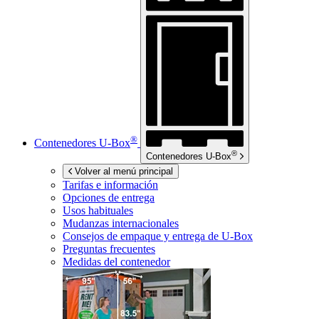
®
Contenedores
U-Box
®
Contenedores
U-Box
Volver al menú principal
Tarifas e información
Opciones de entrega
Usos habituales
Mudanzas internacionales
Consejos de empaque y entrega de
U-Box
Preguntas frecuentes
Medidas del contenedor