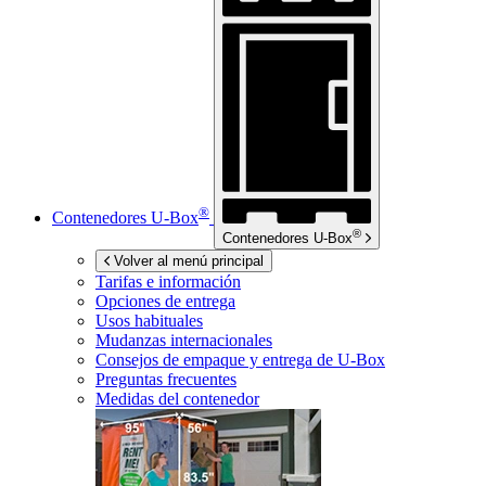
®
Contenedores
U-Box
®
Contenedores
U-Box
Volver al menú principal
Tarifas e información
Opciones de entrega
Usos habituales
Mudanzas internacionales
Consejos de empaque y entrega de
U-Box
Preguntas frecuentes
Medidas del contenedor