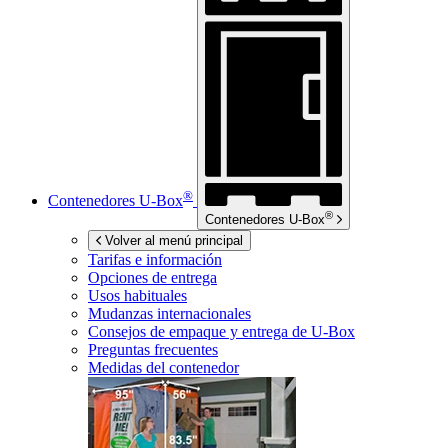
®
Contenedores
U-Box
®
Contenedores
U-Box
Volver al menú principal
Tarifas e información
Opciones de entrega
Usos habituales
Mudanzas internacionales
Consejos de empaque y entrega de
U-Box
Preguntas frecuentes
Medidas del contenedor