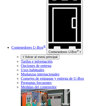
®
Contenedores
U-Box
®
Contenedores
U-Box
Volver al menú principal
Tarifas e información
Opciones de entrega
Usos habituales
Mudanzas internacionales
Consejos de empaque y entrega de
U-Box
Preguntas frecuentes
Medidas del contenedor