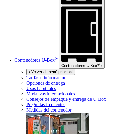
®
Contenedores
U-Box
®
Contenedores
U-Box
Volver al menú principal
Tarifas e información
Opciones de entrega
Usos habituales
Mudanzas internacionales
Consejos de empaque y entrega de
U-Box
Preguntas frecuentes
Medidas del contenedor