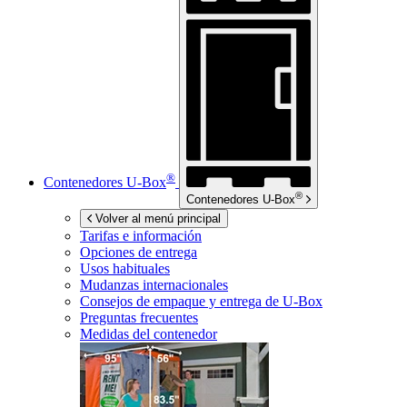
®
Contenedores
U-Box
®
Contenedores
U-Box
Volver al menú principal
Tarifas e información
Opciones de entrega
Usos habituales
Mudanzas internacionales
Consejos de empaque y entrega de
U-Box
Preguntas frecuentes
Medidas del contenedor