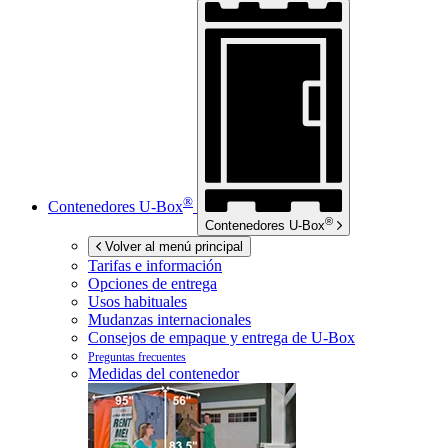
®
Contenedores
U-Box
®
Contenedores
U-Box
Volver al menú principal
Tarifas e información
Opciones de entrega
Usos habituales
Mudanzas internacionales
Consejos de empaque y entrega de
U-Box
Preguntas frecuentes
Medidas del contenedor