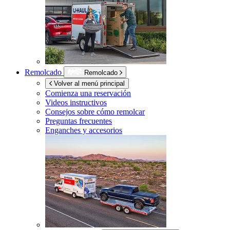
Remolcado
Remolcado
Volver al menú principal
Comienza una reservación
Videos instructivos
Consejos sobre cómo remolcar
Preguntas frecuentes
Enganches y accesorios