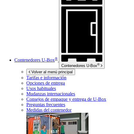
®
Contenedores
U-Box
®
Contenedores
U-Box
Volver al menú principal
Tarifas e información
Opciones de entrega
Usos habituales
Mudanzas internacionales
Consejos de empaque y entrega de
U-Box
Preguntas frecuentes
Medidas del contenedor