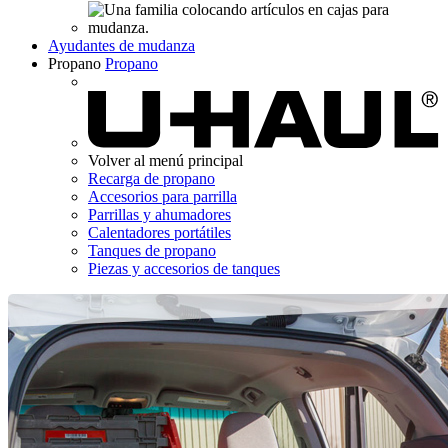
Ayudantes de mudanza
Propano
Propano
Volver al menú principal
Recarga de propano
Accesorios para parrilla
Parrillas y ahumadores
Calentadores portátiles
Tanques de propano
Piezas y accesorios de tanques