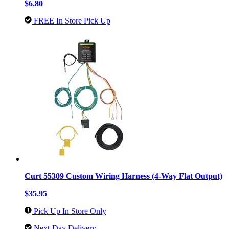
$6.80
FREE In Store Pick Up
Curt 55309 Custom Wiring Harness (4-Way Flat Output)
$35.95
Pick Up In Store Only
Next-Day Delivery