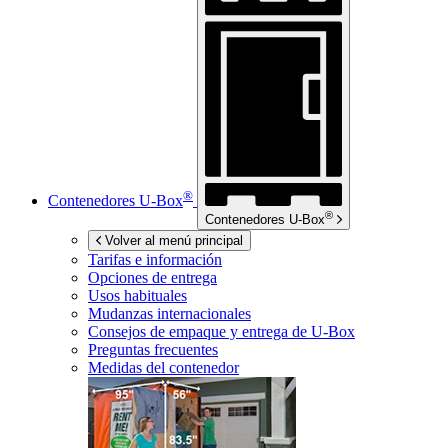
®
Contenedores
U-Box
®
Contenedores
U-Box
Volver al menú principal
Tarifas e información
Opciones de entrega
Usos habituales
Mudanzas internacionales
Consejos de empaque y entrega de
U-Box
Preguntas frecuentes
Medidas del contenedor