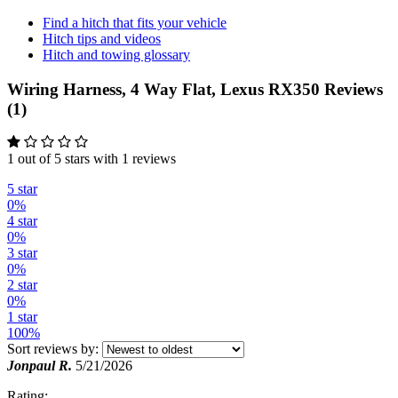
Find a hitch that fits your vehicle
Hitch tips and videos
Hitch and towing glossary
Wiring Harness, 4 Way Flat, Lexus RX350 Reviews
(1)
1 out of 5 stars with 1 reviews
5 star
0%
4 star
0%
3 star
0%
2 star
0%
1 star
100%
Sort reviews by:
Jonpaul R.
5/21/2026
Rating: