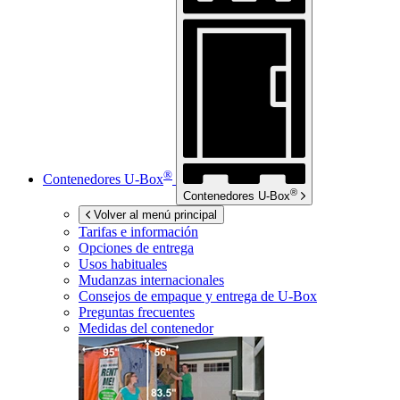
®
Contenedores
U-Box
®
Contenedores
U-Box
Volver al menú principal
Tarifas e información
Opciones de entrega
Usos habituales
Mudanzas internacionales
Consejos de empaque y entrega de
U-Box
Preguntas frecuentes
Medidas del contenedor