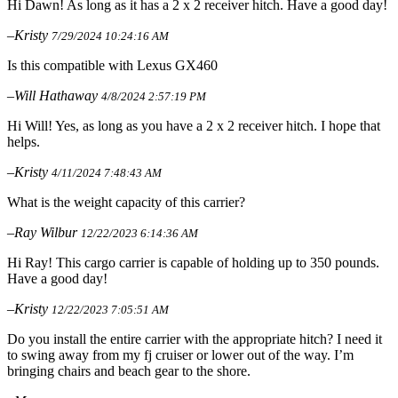
Hi Dawn! As long as it has a 2 x 2 receiver hitch. Have a good day!
–Kristy
7/29/2024 10:24:16 AM
Is this compatible with Lexus GX460
–Will Hathaway
4/8/2024 2:57:19 PM
Hi Will! Yes, as long as you have a 2 x 2 receiver hitch. I hope that
helps.
–Kristy
4/11/2024 7:48:43 AM
What is the weight capacity of this carrier?
–Ray Wilbur
12/22/2023 6:14:36 AM
Hi Ray! This cargo carrier is capable of holding up to 350 pounds.
Have a good day!
–Kristy
12/22/2023 7:05:51 AM
Do you install the entire carrier with the appropriate hitch? I need it
to swing away from my fj cruiser or lower out of the way. I’m
bringing chairs and beach gear to the shore.