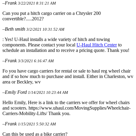
–Frank
3/22/2021 8:31:21 AM
Can you put a hitch cargo carrier on a Chrysler 200
convertible?.....2012?
–Beth smith
3/2/2021 10:31:52 AM
: Yes! U-Haul installs a wide variety of hitch and towing
components. Please contact your local
U-Haul Hitch Center
to
schedule an installation and to receive a pricing quote. Thank you!
–Frank
3/3/2021 6:16:47 AM
Fo you have cargo carriers for rental or sale to haul reg wheel chair
and if so how much to purchase and install. Either in Charleston, wv
area or Beckley, wv
–Emily Ford
1/14/2021 10:23:44 AM
Hello Emily, Here is a link to the carriers we offer for wheel chairs
and scooters. https://www.uhaul.com/MovingSupplies/Wheelchair-
Carriers-Mobility-Lifts/ Thank you.
–Frank
1/15/2021 5:50:32 AM
Can this be used as a bike carrier?