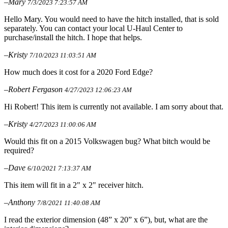
–Mary
7/3/2023 7:23:57 AM
Hello Mary. You would need to have the hitch installed, that is sold
separately. You can contact your local U-Haul Center to
purchase/install the hitch. I hope that helps.
–Kristy
7/10/2023 11:03:51 AM
How much does it cost for a 2020 Ford Edge?
–Robert Fergason
4/27/2023 12:06:23 AM
Hi Robert! This item is currently not available. I am sorry about that.
–Kristy
4/27/2023 11:00:06 AM
Would this fit on a 2015 Volkswagen bug? What bitch would be
required?
–Dave
6/10/2021 7:13:37 AM
This item will fit in a 2" x 2" receiver hitch.
–Anthony
7/8/2021 11:40:08 AM
I read the exterior dimension (48” x 20” x 6”), but, what are the