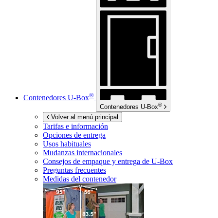
®
Contenedores
U-Box
®
Contenedores
U-Box
Volver al menú principal
Tarifas e información
Opciones de entrega
Usos habituales
Mudanzas internacionales
Consejos de empaque y entrega de
U-Box
Preguntas frecuentes
Medidas del contenedor