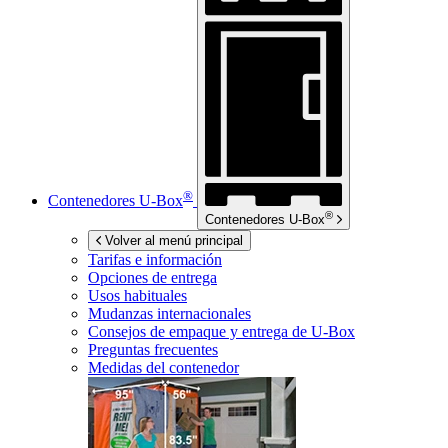
®
Contenedores
U-Box
®
Contenedores
U-Box
Volver al menú principal
Tarifas e información
Opciones de entrega
Usos habituales
Mudanzas internacionales
Consejos de empaque y entrega de
U-Box
Preguntas frecuentes
Medidas del contenedor