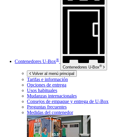
®
Contenedores
U-Box
®
Contenedores
U-Box
Volver al menú principal
Tarifas e información
Opciones de entrega
Usos habituales
Mudanzas internacionales
Consejos de empaque y entrega de
U-Box
Preguntas frecuentes
Medidas del contenedor