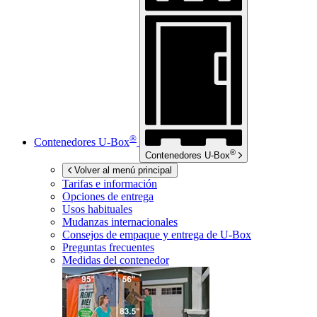
®
Contenedores
U-Box
®
Contenedores
U-Box
Volver al menú principal
Tarifas e información
Opciones de entrega
Usos habituales
Mudanzas internacionales
Consejos de empaque y entrega de
U-Box
Preguntas frecuentes
Medidas del contenedor