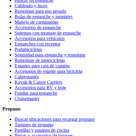
Buscar un enganche
Cableado y luces
Remolque para uso pesado
Bolas de enganche y montajes
Manejo de cargamento
Accesorios de enganche
Sistemas con montaje de enganche
Accesorios para vehículos
Enganches con receptor
Portabicicletas
Seguridad para enganche y remolque
Remolque de motocicletas
Estantes para caja de camión
Accesorios de estante para bicicleta
Cabrestantes
Kayak & Canoe Carriers
Accesorios para RV y bote
Fundas para enganche
Cruisemaster
Propano
Buscar ubicaciones para recargar propano
Tanques de propano
Parrillas y equipos de cocina
Piezas y accesorios de tanques