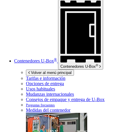
®
Contenedores
U-Box
®
Contenedores
U-Box
Volver al menú principal
Tarifas e información
Opciones de entrega
Usos habituales
Mudanzas internacionales
Consejos de empaque y entrega de
U-Box
Preguntas frecuentes
Medidas del contenedor