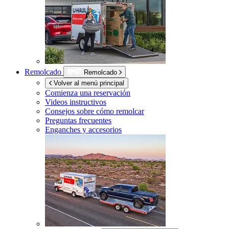
Remolcado
Remolcado
Volver al menú principal
Comienza una reservación
Videos instructivos
Consejos sobre cómo remolcar
Preguntas frecuentes
Enganches y accesorios