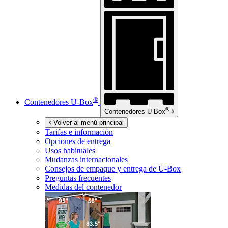
®
Contenedores
U-Box
®
Contenedores
U-Box
Volver al menú principal
Tarifas e información
Opciones de entrega
Usos habituales
Mudanzas internacionales
Consejos de empaque y entrega de
U-Box
Preguntas frecuentes
Medidas del contenedor